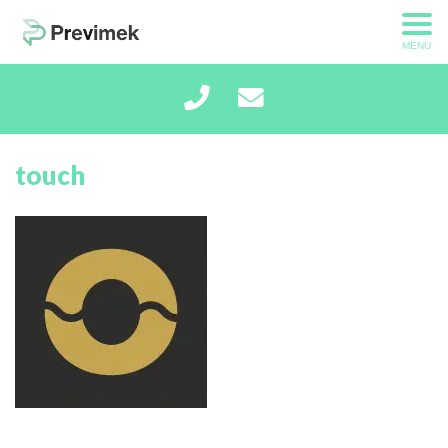
MENU
touch