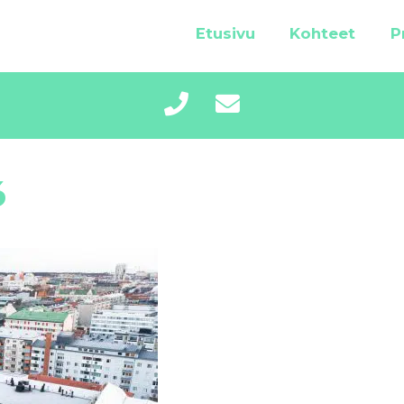
Etusivu
Kohteet
P
6